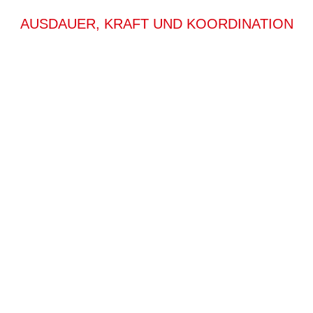
AUSDAUER, KRAFT UND KOORDINATION
n Boxsports
gen werden effiziente
Boxkombinationen, sowie
ng mit und ohne Partner